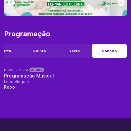
Programação
uarta
Quinta
Sexta
Sábado
00:00 - 23:59
AGORA
Programação Musical
Locução por:
Robo