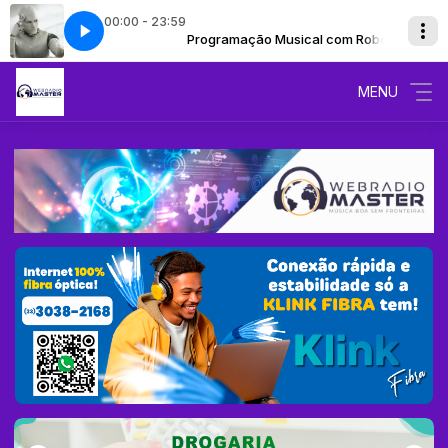
00:00 - 23:59
nge Your Mind (feat. Ollie Wride)
sical com Robo
Programação Musical com Robo
FM-84 Dont Want To Change Your Mind (
MENU